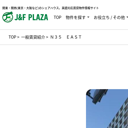
関東・関西(東京・大阪など)のシェアハウス。英語対応賃貸物件情報サイト
TOP
物件を探す
お役立ち / その他
TOP
>
一般賃貸紹介
> Ｎ３５ ＥＡＳＴ