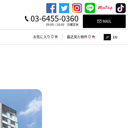
03-6455-0360
MAIL
09:00～18:00 日曜定休
0
0
お気に入り
件
最近見た物件
件
JP
EN