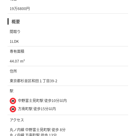
19万6800円
概要
間取り
1LDK
専有面積
44.07 m²
住所
東京都杉並区和田１丁目39-2
駅
中野富士見町駅 徒歩10分以内
方南町駅 徒歩15分以内
アクセス
丸ノ内線 中野富士見町駅 徒歩 8分
丸ノ内線 方南町駅 徒歩 13分