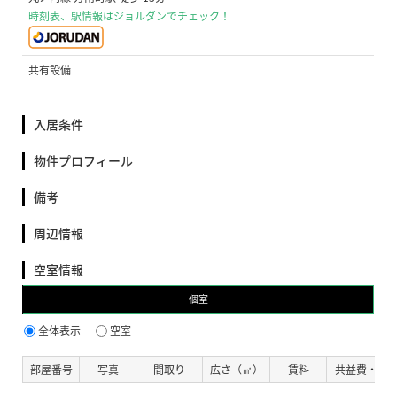
時刻表、駅情報はジョルダンでチェック！
共有設備
入居条件
物件プロフィール
備考
周辺情報
空室情報
個室
全体表示
空室
部屋番号
写真
間取り
広さ（㎡）
賃料
共益費・管