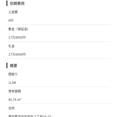
初期費用
入居費
0円
敷金（保証金)
17万4000円
礼金
17万4000円
概要
間取り
1LDK
専有面積
40.74 m²
住所
東京都渋谷区初台２丁目24-10