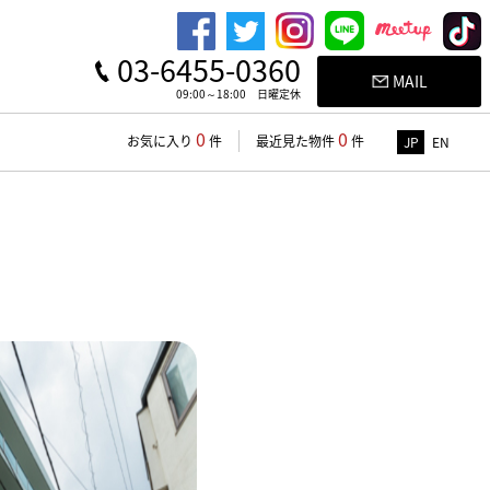
03-6455-0360
MAIL
09:00～18:00 日曜定休
0
0
お気に入り
件
最近見た物件
件
JP
EN