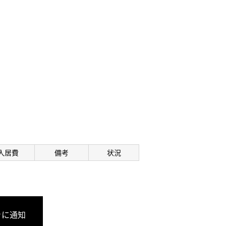
入居費
備考
状況
きに通知