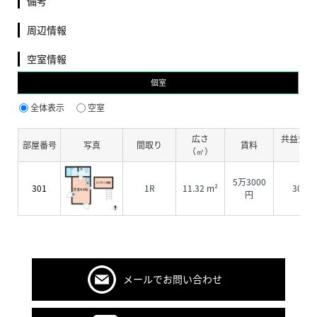
備考
周辺情報
空室情報
個室
全体表示
空室
広さ
共益費・
部屋番号
写真
間取り
賃料
（㎡）
費
5万3000
301
1R
11.32 m²
3000
円
メールでお問い合わせ