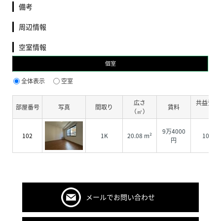
備考
周辺情報
空室情報
個室
全体表示
空室
広さ
共益費・
部屋番号
写真
間取り
賃料
（㎡）
費
9万4000
102
1K
20.08 m²
1000
円
メールでお問い合わせ