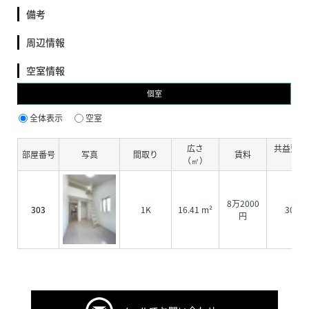
備考
周辺情報
空室情報
個室
全体表示
空室
広さ
共益費・
部屋番号
写真
間取り
賃料
（㎡）
費
8万2000
303
1K
16.41 m²
3000
円