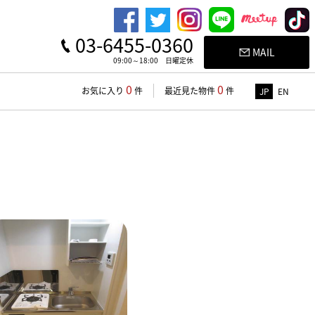
03-6455-0360
MAIL
09:00～18:00 日曜定休
0
0
お気に入り
件
最近見た物件
件
JP
EN