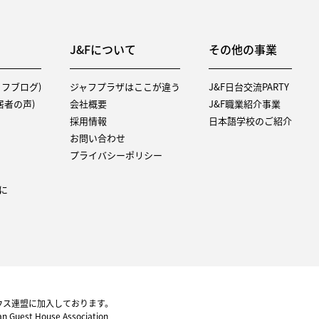
J&Fについて
その他の事業
タッフブログ)
ジャフプラザはここが違う
J&F日台交流PARTY
（入居者の声)
会社概要
J&F職業紹介事業
採用情報
日本語学校のご紹介
お問い合わせ
プライバシーポリシー
に
ウス連盟に加入しております。
pan Guest House Association