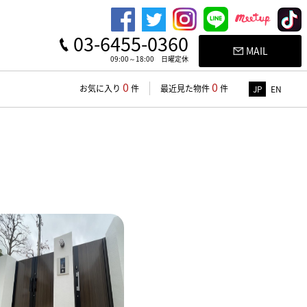
03-6455-0360
MAIL
09:00～18:00 日曜定休
0
0
お気に入り
件
最近見た物件
件
JP
EN