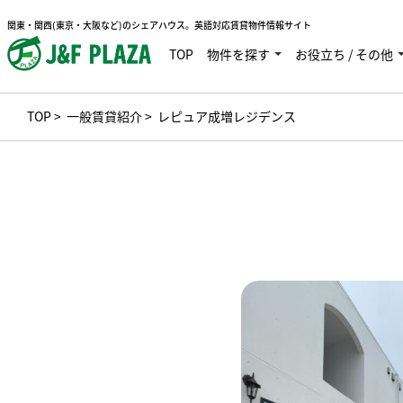
関東・関西(東京・大阪など)のシェアハウス。英語対応賃貸物件情報サイト
TOP
物件を探す
お役立ち / その他
TOP
>
一般賃貸紹介
> レピュア成増レジデンス