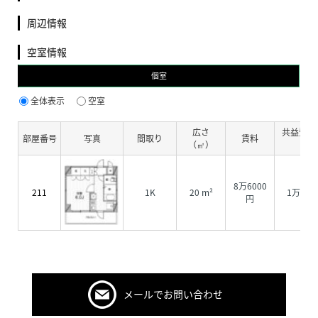
周辺情報
空室情報
個室
全体表示
空室
広さ
共益費・
部屋番号
写真
間取り
賃料
（㎡）
費
8万6000
211
1K
20 m²
1万500
円
メールでお問い合わせ