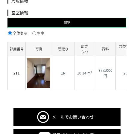
周辺情報
空室情報
個室
全体表示
空室
広さ
共益費・
部屋番号
写真
間取り
賃料
（㎡）
費
7万1000
211
1R
10.34 m²
2000
円
メールでお問い合わせ