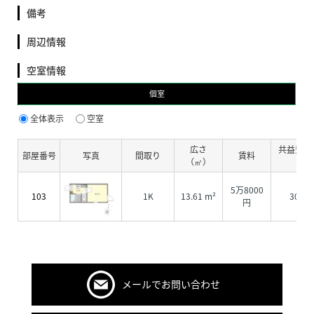
備考
周辺情報
空室情報
個室
全体表示
空室
広さ
共益費・
部屋番号
写真
間取り
賃料
（㎡）
費
5万8000
103
1K
13.61 m²
3000
円
メールでお問い合わせ