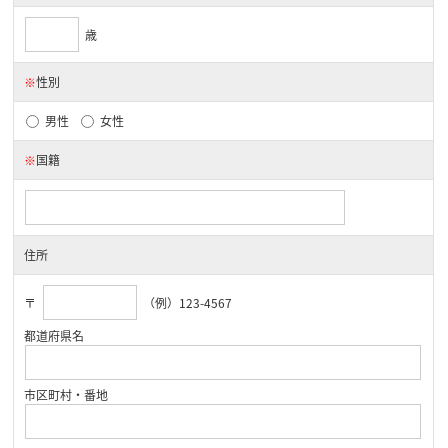
歳
※
性別
男性
女性
※
国籍
住所
〒
（例）123-4567
都道府県名
市区町村・番地