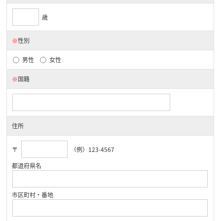
歳
※
性別
男性
女性
※
国籍
住所
〒
（例）123-4567
都道府県名
市区町村・番地