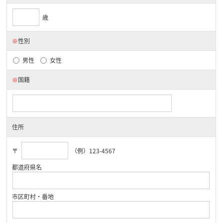
歳
※
性別
男性
女性
※
国籍
住所
〒
（例）123-4567
都道府県名
市区町村・番地