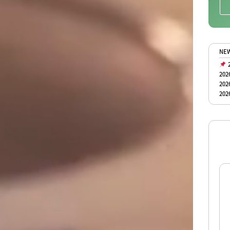
NE
2
202
202
202