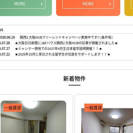
MORE
MORE
WS
026.06.16
関西2 大阪HUBフリーレントキャンペーン実施中です!! (条件有）
6.07.28
★大阪日日新聞にJ&Fハウス関西2 大阪HUBの記事が掲載されました★
6.07.27
★ミャンマー現地での2027年4月生日本留学説明開催！！★
6.07.22
★2026年10月に来日される留学生の住居をサポートします！！★
新着物件
一般賃貸
一般賃貸