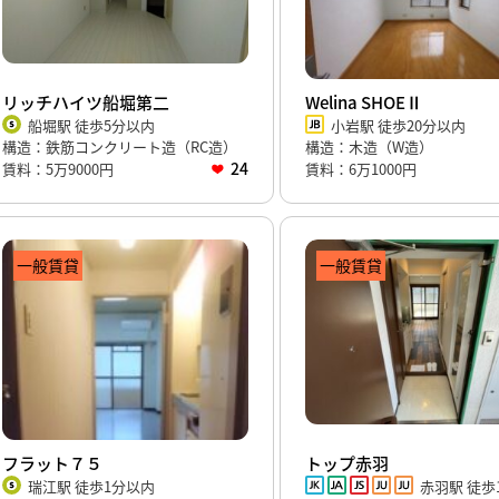
リッチハイツ船堀第二
Welina SHOEⅡ
船堀駅 徒歩5分以内
小岩駅 徒歩20分以内
構造：鉄筋コンクリート造（RC造）
構造：木造（W造）
24
賃料：5万9000円
賃料：6万1000円
一般賃貸
一般賃貸
フラット７５
トップ赤羽
瑞江駅 徒歩1分以内
赤羽駅 徒歩