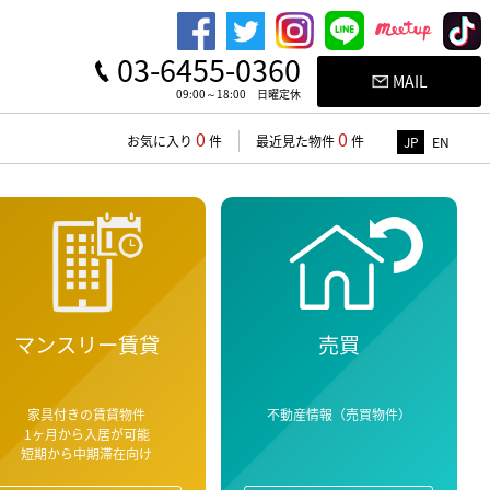
03-6455-0360
MAIL
09:00～18:00 日曜定休
0
0
お気に入り
件
最近見た物件
件
JP
EN
マンスリー賃貸
売買
家具付きの賃貸物件
不動産情報（売買物件）
1ヶ月から入居が可能
短期から中期滞在向け