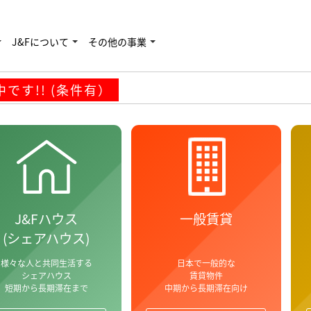
す!! (条件有）
J&Fについて
その他の事業
です!! (条件有）
J&Fハウス
一般賃貸
(シェアハウス)
様々な人と共同生活する
日本で一般的な
シェアハウス
賃貸物件
短期から長期滞在まで
中期から長期滞在向け