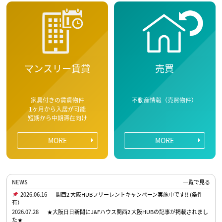
マンスリー賃貸
売買
家具付きの賃貸物件
不動産情報（売買物件）
1ヶ月から入居が可能
短期から中期滞在向け
MORE
MORE
NEWS
一覧で見る
2026.06.16
関西2 大阪HUBフリーレントキャンペーン実施中です!! (条件
有）
2026.07.28
★大阪日日新聞にJ&Fハウス関西2 大阪HUBの記事が掲載されまし
た★