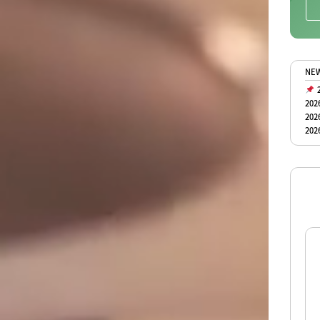
NE
2
202
202
202