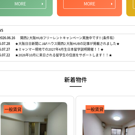
MORE
MORE
WS
026.06.16
関西2 大阪HUBフリーレントキャンペーン実施中です!! (条件有）
6.07.28
★大阪日日新聞にJ&Fハウス関西2 大阪HUBの記事が掲載されました★
6.07.27
★ミャンマー現地での2027年4月生日本留学説明開催！！★
6.07.22
★2026年10月に来日される留学生の住居をサポートします！！★
新着物件
一般賃貸
一般賃貸