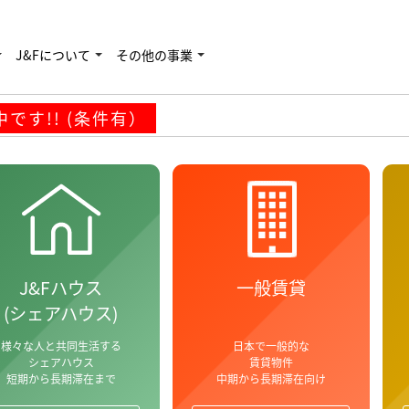
す!! (条件有）
J&Fについて
その他の事業
です!! (条件有）
J&Fハウス
一般賃貸
(シェアハウス)
様々な人と共同生活する
日本で一般的な
シェアハウス
賃貸物件
短期から長期滞在まで
中期から長期滞在向け