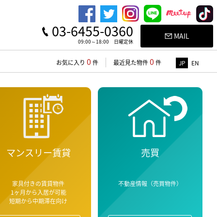
03-6455-0360
MAIL
09:00～18:00 日曜定休
0
0
お気に入り
件
最近見た物件
件
JP
EN
マンスリー賃貸
売買
家具付きの賃貸物件
不動産情報（売買物件）
1ヶ月から入居が可能
短期から中期滞在向け