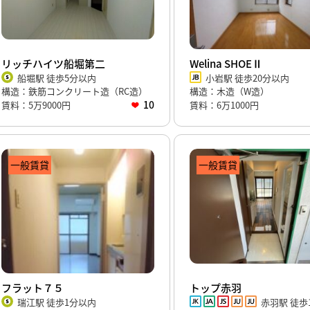
リッチハイツ船堀第二
Welina SHOEⅡ
船堀駅 徒歩5分以内
小岩駅 徒歩20分以内
構造：鉄筋コンクリート造（RC造）
構造：木造（W造）
10
賃料：5万9000円
賃料：6万1000円
一般賃貸
一般賃貸
フラット７５
トップ赤羽
瑞江駅 徒歩1分以内
赤羽駅 徒歩