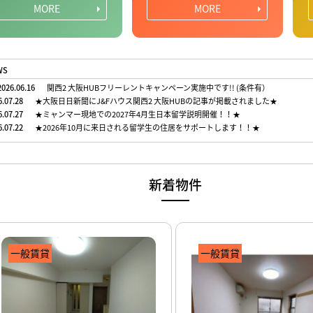
MORE
MORE
WS
026.06.16
関西2 大阪HUBフリーレントキャンペーン実施中です!! (条件有）
6.07.28
★大阪日日新聞にJ&Fハウス関西2 大阪HUBの記事が掲載されました★
6.07.27
★ミャンマー現地での2027年4月生日本留学説明開催！！★
6.07.22
★2026年10月に来日される留学生の住居をサポートします！！★
新着物件
一般賃貸
一般賃貸