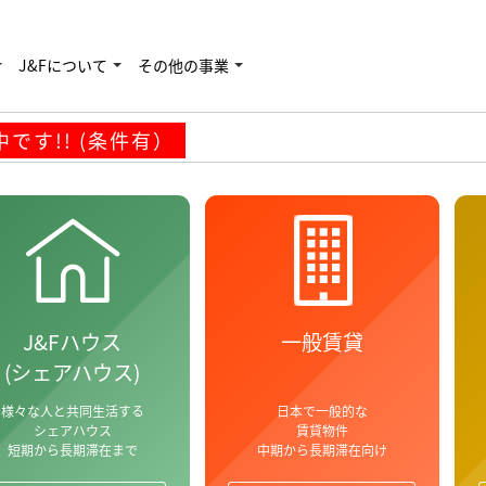
す!! (条件有）
J&Fについて
その他の事業
です!! (条件有）
J&Fハウス
一般賃貸
(シェアハウス)
様々な人と共同生活する
日本で一般的な
シェアハウス
賃貸物件
短期から長期滞在まで
中期から長期滞在向け