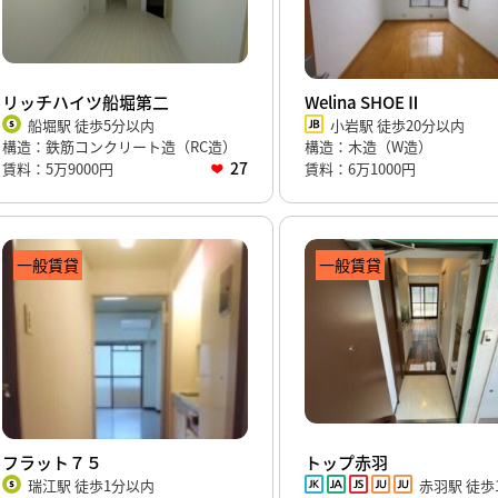
リッチハイツ船堀第二
Welina SHOEⅡ
船堀駅 徒歩5分以内
小岩駅 徒歩20分以内
構造：鉄筋コンクリート造（RC造）
構造：木造（W造）
27
賃料：5万9000円
賃料：6万1000円
一般賃貸
一般賃貸
フラット７５
トップ赤羽
瑞江駅 徒歩1分以内
赤羽駅 徒歩