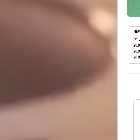
NE
2
202
202
202