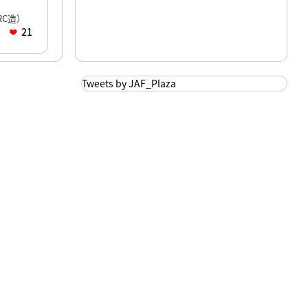
C造）
21
Tweets by JAF_Plaza