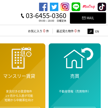
03-6455-0360
MAIL
09:00～18:00 日曜定休
0
0
お気に入り
件
最近見た物件
件
JP
EN
マンスリー賃貸
売買
家具付きの賃貸物件
不動産情報（売買物件）
1ヶ月から入居が可能
短期から中期滞在向け