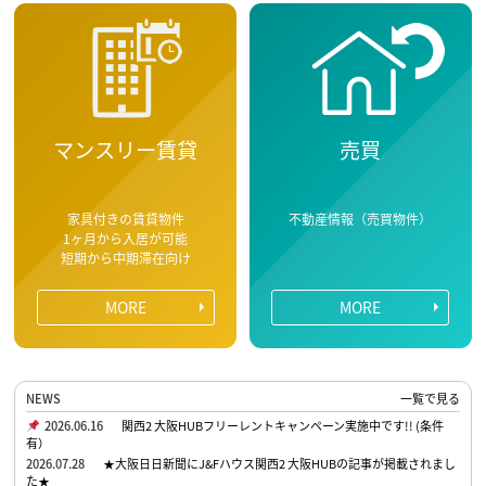
マンスリー賃貸
売買
家具付きの賃貸物件
不動産情報（売買物件）
1ヶ月から入居が可能
短期から中期滞在向け
MORE
MORE
NEWS
一覧で見る
2026.06.16
関西2 大阪HUBフリーレントキャンペーン実施中です!! (条件
有）
2026.07.28
★大阪日日新聞にJ&Fハウス関西2 大阪HUBの記事が掲載されまし
た★