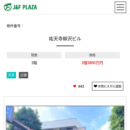
物件番号：
祐天寺柳沢ビル
階数
価格
3階
3億5800万円
売買
店舗
443