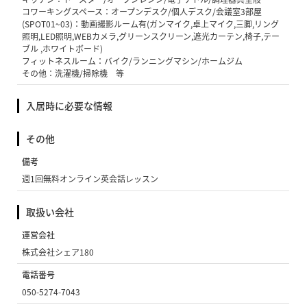
コワーキングスペース：オープンデスク/個人デスク/会議室3部屋
(SPOT01~03)：動画撮影ルーム有(ガンマイク,卓上マイク,三脚,リング
照明,LED照明,WEBカメラ,グリーンスクリーン,遮光カーテン,椅子,テー
ブル ,ホワイトボード)
フィットネスルーム：バイク/ランニングマシン/ホームジム
その他：洗濯機/掃除機 等
入居時に必要な情報
その他
備考
週1回無料オンライン英会話レッスン
取扱い会社
運営会社
株式会社シェア180
電話番号
050-5274-7043