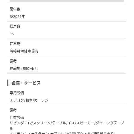
築年数
築2026年
総戸数
36
駐車場
隣接月極駐車場有
備考
駐輪場 : 550円/月
設備・サービス
専用設備
エアコン/和室/カーテン
備考
共有設備
リビング：TV/スクリーン/テーブル/イス/スピーカー/ダイニングテーブ
ル
キッチン：トースター/オーブンレンジ/電子ケトル/調理器具全般