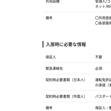
共用設備
管理人/コ
ネット/Wif
備考
〇共用食
〇各部屋
入居時に必要な情報
保証人
不要
緊急連絡先
必須
契約時必要書類（日本人）
運転免許
の承諾（
契約時必要書類（外国人）
パスポー
備考
保証人・