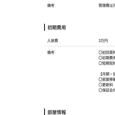
備考
管理費は
初期費用
入居費
3万円
備考
〇初回賃料
〇初期費
〇短期契
【月額・
〇部屋移動
〇更新料（
〇保証会社
部屋情報