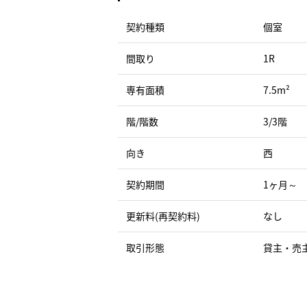
契約種類
個室
間取り
1R
専有面積
7.5m²
階/階数
3/3階
向き
西
契約期間
1ヶ月～
更新料(再契約料)
なし
取引形態
貸主・売