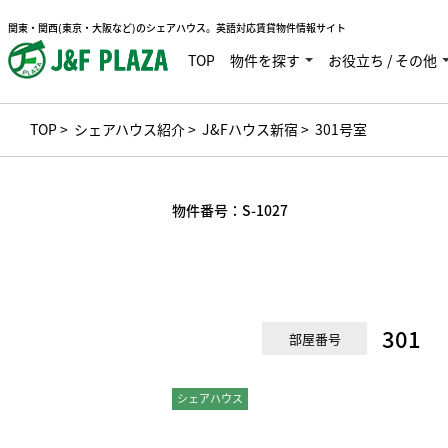
関東・関西(東京・大阪など)のシェアハウス。英語対応賃貸物件情報サイト
TOP
物件を探す
お役立ち / その他
TOP
>
シェアハウス紹介
>
J&Fハウス新宿
> 301号室
物件番号：
S-1027
301
部屋番号
シェアハウス
個室