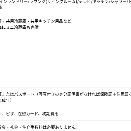
インランドリー/ラウンジ(リビングルーム)/テレビ/キッチン/シャワー/
i
器・共用冷蔵庫・共用キッチン用品など
毎にミニ冷蔵庫も完備
証またはパスポート（写真付きの身分証明書がなければ保険証＋住民票
未成年）
ト、ビザ、在留カード、初期費用
敷金・礼金・仲介手数料は必要ありません。