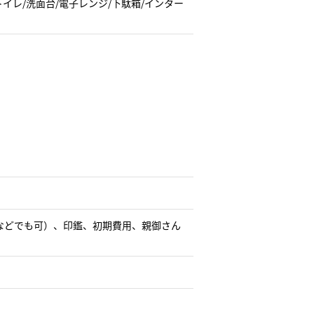
トイレ/洗面台/電子レンジ/下駄箱/インター
などでも可）、印鑑、初期費用、親御さん