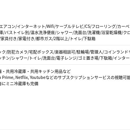
エアコン/インターネット/Wifi/ケーブルテレビ/CS/フローリング/カ
庫/バストイレ別/温水洗浄便座/シャワー/洗面台/洗濯機/浴室乾燥機/ク
/家具付き/家電付き/都市ガス/2階以上/トイレ/下駄箱
ク/防犯カメラ/宅配ボックス/楽器相談可/駐輪場/管理人/コインランドリ
キッチン/シャワー/トイレ/洗面台/電子レンジ/ゴミ置き場/下駄箱/インターネ
器・共用冷蔵庫・共用キッチン用品など
n Prime, Netflix, Youtubeなどのサブスクリプションサービスの視聴可
毎にミニ冷蔵庫も完備