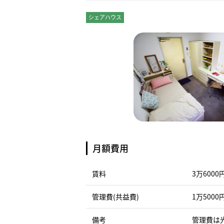
シェアハウス
個室
月額費用
賃料
3万6000
管理費(共益費)
1万5000
備考
管理費は