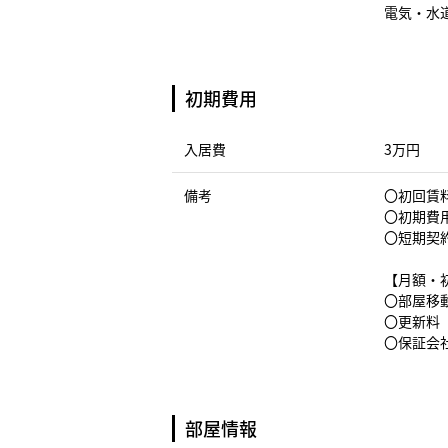
電気・水
初期費用
入居費
3万円
備考
〇初回賃料
〇初期費
〇短期契
【月額・
〇部屋移動
〇更新料（
〇保証会社
部屋情報