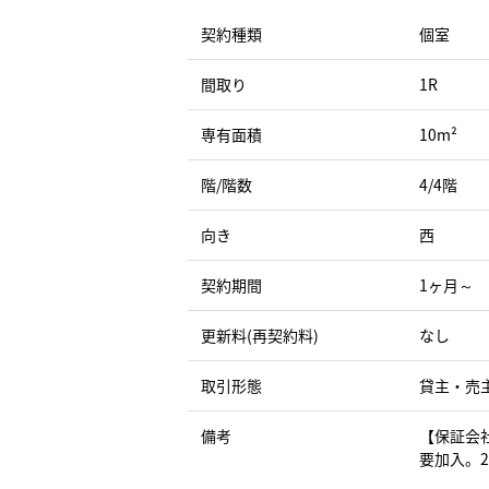
契約種類
個室
間取り
1R
専有面積
10m²
階/階数
4/4階
向き
西
契約期間
1ヶ月～
更新料(再契約料)
なし
取引形態
貸主・売
備考
【保証会
要加入。2