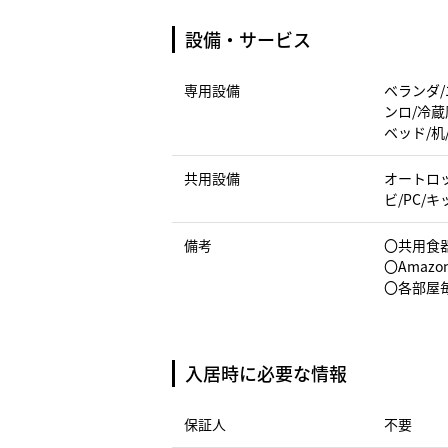
設備・サービス
専用設備
ベランダ/
ンロ/冷蔵
ベッド/机
共用設備
オートロッ
ビ/PC/
備考
〇共用食
〇Amazo
〇各部屋
入居時に必要な情報
保証人
不要