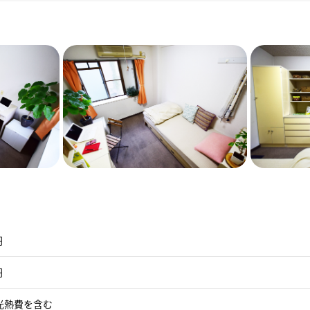
円
円
光熱費を含む