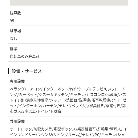
総戸数
95
駐車場
なし
備考
自転車のみ駐車可
設備・サービス
専用設備
ベランダ/エアコン/インターネット/Wifi/ケーブルテレビ/CS/フローリ
ング/カーペット/システムキッチン/キッチン/ガスコンロ/冷蔵庫/バス
トイレ別/温水洗浄便座/シャワー/洗面台/洗濯機/浴室乾燥機/クローゼ
ット/インターホン/カーテン/テレビ/ベッド/机/家具付き/家電付き/都
市ガス/2階以上/トイレ/下駄箱
共用設備
オートロック/防犯カメラ/宅配ボックス/楽器相談可/駐輪場/管理人/コ
インランドリー/ラウンジ(リビングルーム)/テレビ/PC/キッチン/シャ