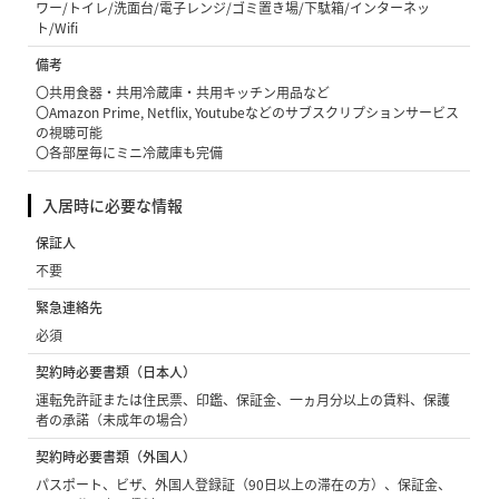
ワー/トイレ/洗面台/電子レンジ/ゴミ置き場/下駄箱/インターネッ
ト/Wifi
備考
〇共用食器・共用冷蔵庫・共用キッチン用品など
〇Amazon Prime, Netflix, Youtubeなどのサブスクリプションサービス
の視聴可能
〇各部屋毎にミニ冷蔵庫も完備
入居時に必要な情報
保証人
不要
緊急連絡先
必須
契約時必要書類（日本人）
運転免許証または住民票、印鑑、保証金、一ヵ月分以上の賃料、保護
者の承諾（未成年の場合）
契約時必要書類（外国人）
パスポート、ビザ、外国人登録証（90日以上の滞在の方）、保証金、