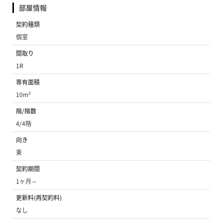
部屋情報
契約種類
個室
間取り
1R
専有面積
10m²
階/階数
4/4階
向き
東
契約期間
1ヶ月～
更新料(再契約料)
なし