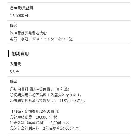
管理費(共益費)
1万5000円
備考
管理費は光熱費を含む
電気・水道・ガス・インターネット込
初期費用
入居費
3万円
備考
〇初回賃料(賃料+管理費 : 日割計算）
〇初期費用は初回賃料＋入居費となります。
〇短期契約も承っております（1か月～3か月）
【月額・初期費用以外の費用】
〇部屋移動費 10,000円+税
〇更新料（再契約料） 3,000円+税
〇保証会社利用料 2年目以降10,000円/年