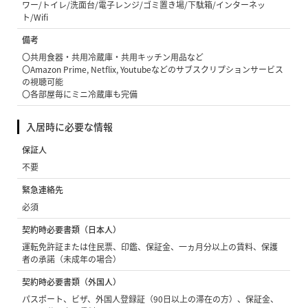
ワー/トイレ/洗面台/電子レンジ/ゴミ置き場/下駄箱/インターネッ
ト/Wifi
備考
〇共用食器・共用冷蔵庫・共用キッチン用品など
〇Amazon Prime, Netflix, Youtubeなどのサブスクリプションサービス
の視聴可能
〇各部屋毎にミニ冷蔵庫も完備
入居時に必要な情報
保証人
不要
緊急連絡先
必須
契約時必要書類（日本人）
運転免許証または住民票、印鑑、保証金、一ヵ月分以上の賃料、保護
者の承諾（未成年の場合）
契約時必要書類（外国人）
パスポート、ビザ、外国人登録証（90日以上の滞在の方）、保証金、