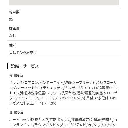
総戸数
95
駐車場
なし
備考
自転車のみ駐車可
設備・サービス
専用設備
ベランダ/エアコン/インターネット/Wifi/ケーブルテレビ/CS/フローリ
ング/カーペット/システムキッチン/キッチン/ガスコンロ/冷蔵庫/バス
トイレ別/温水洗浄便座/シャワー/洗面台/洗濯機/浴室乾燥機/クローゼ
ット/インターホン/カーテン/テレビ/ベッド/机/家具付き/家電付き/都
市ガス/2階以上/トイレ/下駄箱
共用設備
オートロック/防犯カメラ/宅配ボックス/楽器相談可/駐輪場/管理人/コ
インランドリー/ラウンジ(リビングルーム)/テレビ/PC/キッチン/シャ