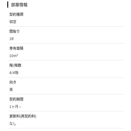
部屋情報
契約種類
個室
間取り
1R
専有面積
10m²
階/階数
4/4階
向き
東
契約期間
1ヶ月～
更新料(再契約料)
なし