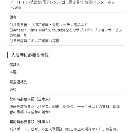
ワー/トイレ/洗面台/電子レンジ/ゴミ置き場/下駄箱/インターネッ
ト/Wifi
備考
〇共用食器・共用冷蔵庫・共用キッチン用品など
〇Amazon Prime, Netflix, Youtubeなどのサブスクリプションサービス
の視聴可能
〇各部屋毎にミニ冷蔵庫も完備
入居時に必要な情報
保証人
不要
緊急連絡先
必須
契約時必要書類（日本人）
運転免許証または住民票、印鑑、保証金、一ヵ月分以上の賃料、保護
者の承諾（未成年の場合）
契約時必要書類（外国人）
パスポート、ビザ、外国人登録証（90日以上の滞在の方）、保証金、