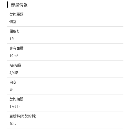
部屋情報
契約種類
個室
間取り
1R
専有面積
10m²
階/階数
4/4階
向き
東
契約期間
1ヶ月～
更新料(再契約料)
なし