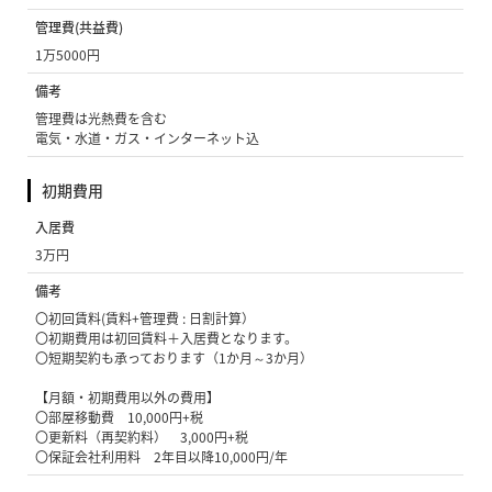
管理費(共益費)
1万5000円
備考
管理費は光熱費を含む
電気・水道・ガス・インターネット込
初期費用
入居費
3万円
備考
〇初回賃料(賃料+管理費 : 日割計算）
〇初期費用は初回賃料＋入居費となります。
〇短期契約も承っております（1か月～3か月）
【月額・初期費用以外の費用】
〇部屋移動費 10,000円+税
〇更新料（再契約料） 3,000円+税
〇保証会社利用料 2年目以降10,000円/年