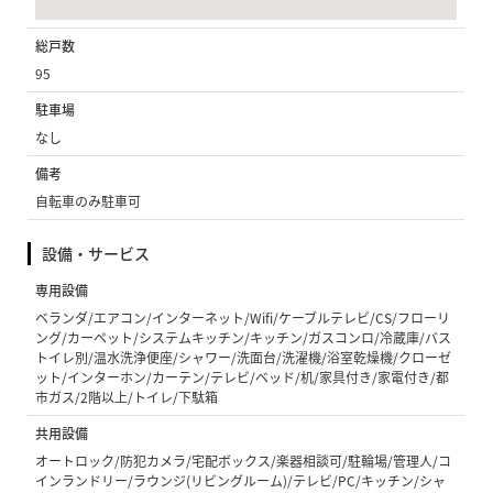
総戸数
95
駐車場
なし
備考
自転車のみ駐車可
設備・サービス
専用設備
ベランダ/エアコン/インターネット/Wifi/ケーブルテレビ/CS/フローリ
ング/カーペット/システムキッチン/キッチン/ガスコンロ/冷蔵庫/バス
トイレ別/温水洗浄便座/シャワー/洗面台/洗濯機/浴室乾燥機/クローゼ
ット/インターホン/カーテン/テレビ/ベッド/机/家具付き/家電付き/都
市ガス/2階以上/トイレ/下駄箱
共用設備
オートロック/防犯カメラ/宅配ボックス/楽器相談可/駐輪場/管理人/コ
インランドリー/ラウンジ(リビングルーム)/テレビ/PC/キッチン/シャ