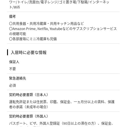
ワー/トイレ/洗面台/電子レンジ/ゴミ置き場/下駄箱/インターネッ
ト/Wifi
備考
〇共用食器・共用冷蔵庫・共用キッチン用品など
〇Amazon Prime, Netflix, Youtubeなどのサブスクリプションサービス
の視聴可能
〇各部屋毎にミニ冷蔵庫も完備
入居時に必要な情報
保証人
不要
緊急連絡先
必須
契約時必要書類（日本人）
運転免許証または住民票、印鑑、保証金、一ヵ月分以上の賃料、保護
者の承諾（未成年の場合）
契約時必要書類（外国人）
パスポート、ビザ、外国人登録証（90日以上の滞在の方）、保証金、