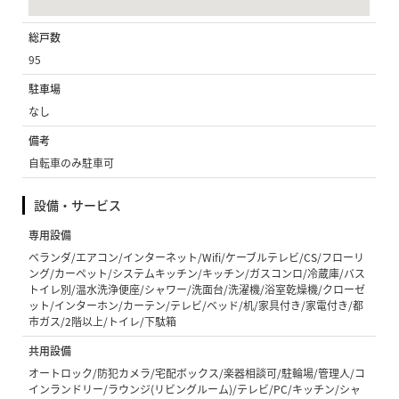
総戸数
95
駐車場
なし
備考
自転車のみ駐車可
設備・サービス
専用設備
ベランダ/エアコン/インターネット/Wifi/ケーブルテレビ/CS/フローリ
ング/カーペット/システムキッチン/キッチン/ガスコンロ/冷蔵庫/バス
トイレ別/温水洗浄便座/シャワー/洗面台/洗濯機/浴室乾燥機/クローゼ
ット/インターホン/カーテン/テレビ/ベッド/机/家具付き/家電付き/都
市ガス/2階以上/トイレ/下駄箱
共用設備
オートロック/防犯カメラ/宅配ボックス/楽器相談可/駐輪場/管理人/コ
インランドリー/ラウンジ(リビングルーム)/テレビ/PC/キッチン/シャ