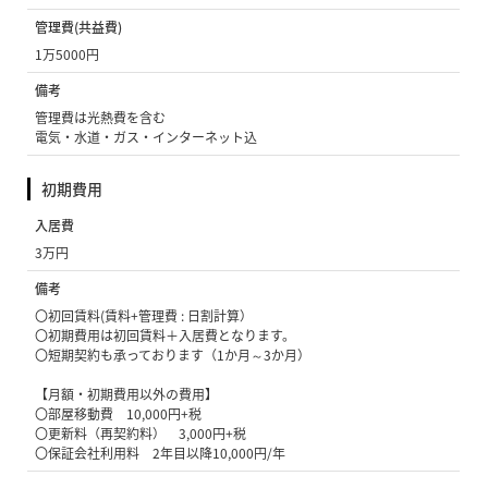
管理費(共益費)
1万5000円
備考
管理費は光熱費を含む
電気・水道・ガス・インターネット込
初期費用
入居費
3万円
備考
〇初回賃料(賃料+管理費 : 日割計算）
〇初期費用は初回賃料＋入居費となります。
〇短期契約も承っております（1か月～3か月）
【月額・初期費用以外の費用】
〇部屋移動費 10,000円+税
〇更新料（再契約料） 3,000円+税
〇保証会社利用料 2年目以降10,000円/年