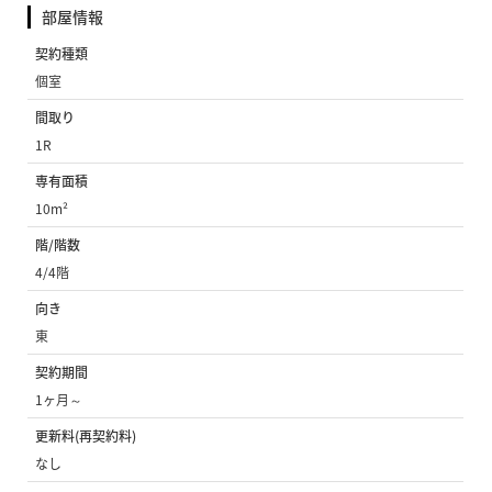
部屋情報
契約種類
個室
間取り
1R
専有面積
10m²
階/階数
4/4階
向き
東
契約期間
1ヶ月～
更新料(再契約料)
なし