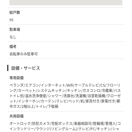
総戸数
95
駐車場
なし
備考
自転車のみ駐車可
設備・サービス
専用設備
ベランダ/エアコン/インターネット/Wifi/ケーブルテレビ/CS/フローリ
ング/カーペット/システムキッチン/キッチン/ガスコンロ/冷蔵庫/バス
トイレ別/温水洗浄便座/シャワー/洗面台/洗濯機/浴室乾燥機/クローゼ
ット/インターホン/カーテン/テレビ/ベッド/机/家具付き/家電付き/都
市ガス/2階以上/トイレ/下駄箱
共用設備
オートロック/防犯カメラ/宅配ボックス/楽器相談可/駐輪場/管理人/コ
インランドリー/ラウンジ(リビングルーム)/テレビ/PC/キッチン/シャ