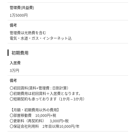
管理費(共益費)
1万5000円
備考
管理費は光熱費を含む
電気・水道・ガス・インターネット込
初期費用
入居費
3万円
備考
〇初回賃料(賃料+管理費 : 日割計算）
〇初期費用は初回賃料＋入居費となります。
〇短期契約も承っております（1か月～3か月）
【月額・初期費用以外の費用】
〇部屋移動費 10,000円+税
〇更新料（再契約料） 3,000円+税
〇保証会社利用料 2年目以降10,000円/年