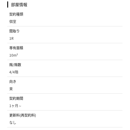
部屋情報
契約種類
個室
間取り
1R
専有面積
10m²
階/階数
4/4階
向き
東
契約期間
1ヶ月～
更新料(再契約料)
なし