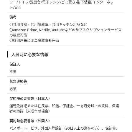
ワー/トイレ/洗面台/電子レンジ/ゴミ置き場/下駄箱/インターネッ
ト/Wifi
備考
〇共用食器・共用冷蔵庫・共用キッチン用品など
〇Amazon Prime, Netflix, Youtubeなどのサブスクリプションサービス
の視聴可能
〇各部屋毎にミニ冷蔵庫も完備
入居時に必要な情報
保証人
不要
緊急連絡先
必須
契約時必要書類（日本人）
運転免許証または住民票、印鑑、保証金、一ヵ月分以上の賃料、保護
者の承諾（未成年の場合）
契約時必要書類（外国人）
パスポート、ビザ、外国人登録証（90日以上の滞在の方）、保証金、