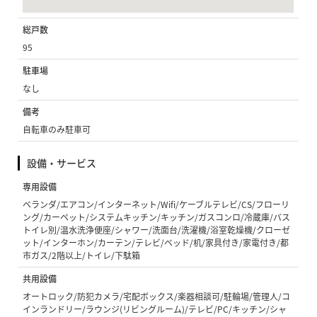
総戸数
95
駐車場
なし
備考
自転車のみ駐車可
設備・サービス
専用設備
ベランダ/エアコン/インターネット/Wifi/ケーブルテレビ/CS/フローリ
ング/カーペット/システムキッチン/キッチン/ガスコンロ/冷蔵庫/バス
トイレ別/温水洗浄便座/シャワー/洗面台/洗濯機/浴室乾燥機/クローゼ
ット/インターホン/カーテン/テレビ/ベッド/机/家具付き/家電付き/都
市ガス/2階以上/トイレ/下駄箱
共用設備
オートロック/防犯カメラ/宅配ボックス/楽器相談可/駐輪場/管理人/コ
インランドリー/ラウンジ(リビングルーム)/テレビ/PC/キッチン/シャ