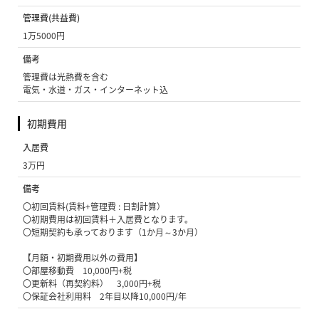
管理費(共益費)
1万5000円
備考
管理費は光熱費を含む
電気・水道・ガス・インターネット込
初期費用
入居費
3万円
備考
〇初回賃料(賃料+管理費 : 日割計算）
〇初期費用は初回賃料＋入居費となります。
〇短期契約も承っております（1か月～3か月）
【月額・初期費用以外の費用】
〇部屋移動費 10,000円+税
〇更新料（再契約料） 3,000円+税
〇保証会社利用料 2年目以降10,000円/年