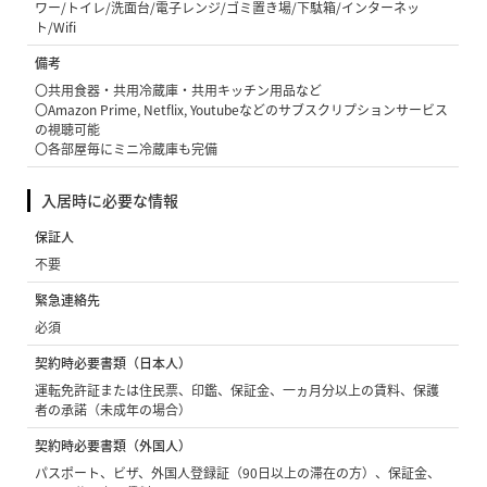
ワー/トイレ/洗面台/電子レンジ/ゴミ置き場/下駄箱/インターネッ
ト/Wifi
備考
〇共用食器・共用冷蔵庫・共用キッチン用品など
〇Amazon Prime, Netflix, Youtubeなどのサブスクリプションサービス
の視聴可能
〇各部屋毎にミニ冷蔵庫も完備
入居時に必要な情報
保証人
不要
緊急連絡先
必須
契約時必要書類（日本人）
運転免許証または住民票、印鑑、保証金、一ヵ月分以上の賃料、保護
者の承諾（未成年の場合）
契約時必要書類（外国人）
パスポート、ビザ、外国人登録証（90日以上の滞在の方）、保証金、