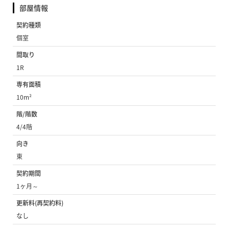
部屋情報
契約種類
個室
間取り
1R
専有面積
10m²
階/階数
4/4階
向き
東
契約期間
1ヶ月～
更新料(再契約料)
なし