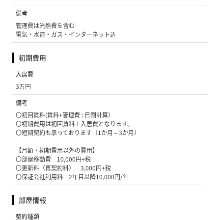
備考
管理費は光熱費を含む
電気・水道・ガス・インターネット込
初期費用
入居費
3万円
備考
〇初回賃料(賃料+管理費 : 日割計算）
〇初期費用は初回賃料＋入居費となります。
〇短期契約も承っております（1か月～3か月）
【月額・初期費用以外の費用】
〇部屋移動費 10,000円+税
〇更新料（再契約料） 3,000円+税
〇保証会社利用料 2年目以降10,000円/年
部屋情報
契約種類