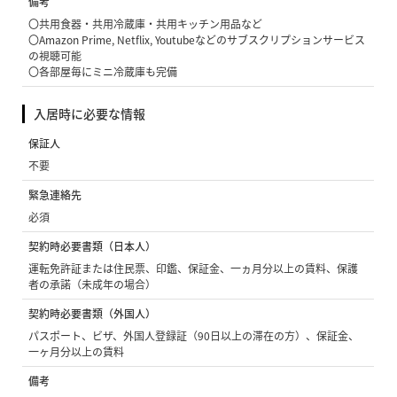
備考
〇共用食器・共用冷蔵庫・共用キッチン用品など
〇Amazon Prime, Netflix, Youtubeなどのサブスクリプションサービス
の視聴可能
〇各部屋毎にミニ冷蔵庫も完備
入居時に必要な情報
保証人
不要
緊急連絡先
必須
契約時必要書類（日本人）
運転免許証または住民票、印鑑、保証金、一ヵ月分以上の賃料、保護
者の承諾（未成年の場合）
契約時必要書類（外国人）
パスポート、ビザ、外国人登録証（90日以上の滞在の方）、保証金、
一ヶ月分以上の賃料
備考