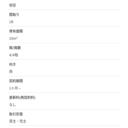
個室
間取り
1R
専有面積
10m²
階/階数
4/4階
向き
西
契約期間
1ヶ月～
更新料(再契約料)
なし
取引形態
貸主・売主