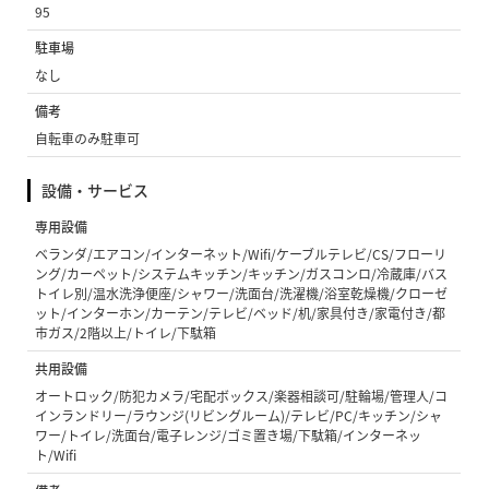
95
駐車場
なし
備考
自転車のみ駐車可
設備・サービス
専用設備
ベランダ/エアコン/インターネット/Wifi/ケーブルテレビ/CS/フローリ
ング/カーペット/システムキッチン/キッチン/ガスコンロ/冷蔵庫/バス
トイレ別/温水洗浄便座/シャワー/洗面台/洗濯機/浴室乾燥機/クローゼ
ット/インターホン/カーテン/テレビ/ベッド/机/家具付き/家電付き/都
市ガス/2階以上/トイレ/下駄箱
共用設備
オートロック/防犯カメラ/宅配ボックス/楽器相談可/駐輪場/管理人/コ
インランドリー/ラウンジ(リビングルーム)/テレビ/PC/キッチン/シャ
ワー/トイレ/洗面台/電子レンジ/ゴミ置き場/下駄箱/インターネッ
ト/Wifi