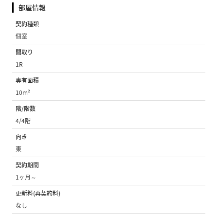
部屋情報
契約種類
個室
間取り
1R
専有面積
10m²
階/階数
4/4階
向き
東
契約期間
1ヶ月～
更新料(再契約料)
なし