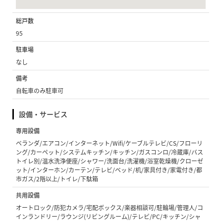
総戸数
95
駐車場
なし
備考
自転車のみ駐車可
設備・サービス
専用設備
ベランダ/エアコン/インターネット/Wifi/ケーブルテレビ/CS/フローリ
ング/カーペット/システムキッチン/キッチン/ガスコンロ/冷蔵庫/バス
トイレ別/温水洗浄便座/シャワー/洗面台/洗濯機/浴室乾燥機/クローゼ
ット/インターホン/カーテン/テレビ/ベッド/机/家具付き/家電付き/都
市ガス/2階以上/トイレ/下駄箱
共用設備
オートロック/防犯カメラ/宅配ボックス/楽器相談可/駐輪場/管理人/コ
インランドリー/ラウンジ(リビングルーム)/テレビ/PC/キッチン/シャ