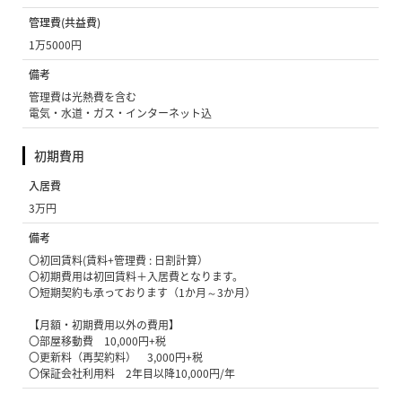
管理費(共益費)
1万5000円
備考
管理費は光熱費を含む
電気・水道・ガス・インターネット込
初期費用
入居費
3万円
備考
〇初回賃料(賃料+管理費 : 日割計算）
〇初期費用は初回賃料＋入居費となります。
〇短期契約も承っております（1か月～3か月）
【月額・初期費用以外の費用】
〇部屋移動費 10,000円+税
〇更新料（再契約料） 3,000円+税
〇保証会社利用料 2年目以降10,000円/年