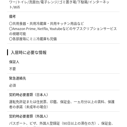
ワー/トイレ/洗面台/電子レンジ/ゴミ置き場/下駄箱/インターネッ
ト/Wifi
備考
〇共用食器・共用冷蔵庫・共用キッチン用品など
〇Amazon Prime, Netflix, Youtubeなどのサブスクリプションサービス
の視聴可能
〇各部屋毎にミニ冷蔵庫も完備
入居時に必要な情報
保証人
不要
緊急連絡先
必須
契約時必要書類（日本人）
運転免許証または住民票、印鑑、保証金、一ヵ月分以上の賃料、保護
者の承諾（未成年の場合）
契約時必要書類（外国人）
パスポート、ビザ、外国人登録証（90日以上の滞在の方）、保証金、