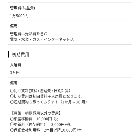
管理費(共益費)
1万5000円
備考
管理費は光熱費を含む
電気・水道・ガス・インターネット込
初期費用
入居費
3万円
備考
〇初回賃料(賃料+管理費 : 日割計算）
〇初期費用は初回賃料＋入居費となります。
〇短期契約も承っております（1か月～3か月）
【月額・初期費用以外の費用】
〇部屋移動費 10,000円+税
〇更新料（再契約料） 3,000円+税
〇保証会社利用料 2年目以降10,000円/年