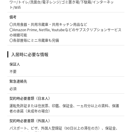
ワー/トイレ/洗面台/電子レンジ/ゴミ置き場/下駄箱/インターネッ
ト/Wifi
備考
〇共用食器・共用冷蔵庫・共用キッチン用品など
〇Amazon Prime, Netflix, Youtubeなどのサブスクリプションサービス
の視聴可能
〇各部屋毎にミニ冷蔵庫も完備
入居時に必要な情報
保証人
不要
緊急連絡先
必須
契約時必要書類（日本人）
運転免許証または住民票、印鑑、保証金、一ヵ月分以上の賃料、保護
者の承諾（未成年の場合）
契約時必要書類（外国人）
パスポート、ビザ、外国人登録証（90日以上の滞在の方）、保証金、