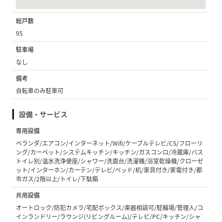
総戸数
95
駐車場
なし
備考
自転車のみ駐車可
設備・サービス
専用設備
ベランダ/エアコン/インターネット/Wifi/ケーブルテレビ/CS/フローリ
ング/カーペット/システムキッチン/キッチン/ガスコンロ/冷蔵庫/バス
トイレ別/温水洗浄便座/シャワー/洗面台/洗濯機/浴室乾燥機/クローゼ
ット/インターホン/カーテン/テレビ/ベッド/机/家具付き/家電付き/都
市ガス/2階以上/トイレ/下駄箱
共用設備
オートロック/防犯カメラ/宅配ボックス/楽器相談可/駐輪場/管理人/コ
インランドリー/ラウンジ(リビングルーム)/テレビ/PC/キッチン/シャ