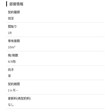
部屋情報
契約種類
個室
間取り
1R
専有面積
10m²
階/階数
4/4階
向き
東
契約期間
1ヶ月～
更新料(再契約料)
なし