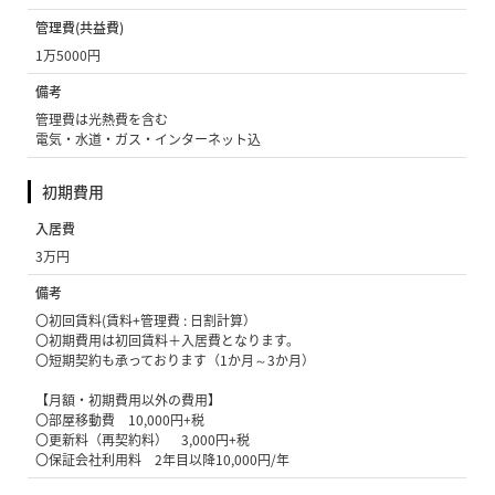
管理費(共益費)
1万5000円
備考
管理費は光熱費を含む
電気・水道・ガス・インターネット込
初期費用
入居費
3万円
備考
〇初回賃料(賃料+管理費 : 日割計算）
〇初期費用は初回賃料＋入居費となります。
〇短期契約も承っております（1か月～3か月）
【月額・初期費用以外の費用】
〇部屋移動費 10,000円+税
〇更新料（再契約料） 3,000円+税
〇保証会社利用料 2年目以降10,000円/年