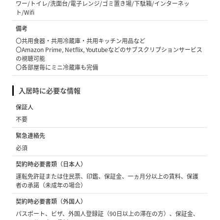
ワー/トイレ/洗面台/電子レンジ/ゴミ置き場/下駄箱/インターネッ
ト/Wifi
備考
〇共用食器・共用冷蔵庫・共用キッチン用品など
〇Amazon Prime, Netflix, Youtubeなどのサブスクリプションサービス
の視聴可能
〇各部屋毎にミニ冷蔵庫も完備
入居時に必要な情報
保証人
不要
緊急連絡先
必須
契約時必要書類（日本人）
運転免許証または住民票、印鑑、保証金、一ヵ月分以上の賃料、保護
者の承諾（未成年の場合）
契約時必要書類（外国人）
パスポート、ビザ、外国人登録証（90日以上の滞在の方）、保証金、