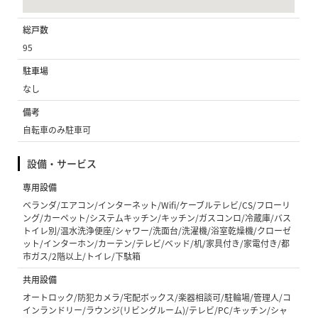
総戸数
95
駐車場
なし
備考
自転車のみ駐車可
設備・サービス
専用設備
ベランダ/エアコン/インターネット/Wifi/ケーブルテレビ/CS/フローリ
ング/カーペット/システムキッチン/キッチン/ガスコンロ/冷蔵庫/バス
トイレ別/温水洗浄便座/シャワー/洗面台/洗濯機/浴室乾燥機/クローゼ
ット/インターホン/カーテン/テレビ/ベッド/机/家具付き/家電付き/都
市ガス/2階以上/トイレ/下駄箱
共用設備
オートロック/防犯カメラ/宅配ボックス/楽器相談可/駐輪場/管理人/コ
インランドリー/ラウンジ(リビングルーム)/テレビ/PC/キッチン/シャ