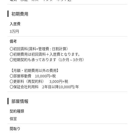
初期費用
入居費
3万円
備考
〇初回賃料(賃料+管理費 : 日割計算）
〇初期費用は初回賃料＋入居費となります。
〇短期契約も承っております（1か月～3か月）
【月額・初期費用以外の費用】
〇部屋移動費 10,000円+税
〇更新料（再契約料） 3,000円+税
〇保証会社利用料 2年目以降10,000円/年
部屋情報
契約種類
個室
間取り