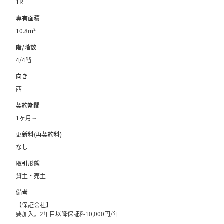
1R
専有面積
10.8m²
階/階数
4/4階
向き
西
契約期間
1ヶ月～
更新料(再契約料)
なし
取引形態
貸主・売主
備考
【保証会社】
要加入。2年目以降保証料10,000円/年