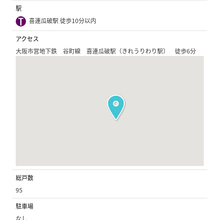
駅
喜連瓜破駅 徒歩10分以内
アクセス
大阪市営地下鉄 谷町線 喜連瓜破駅（きれうりわり駅） 徒歩6分
総戸数
95
駐車場
なし