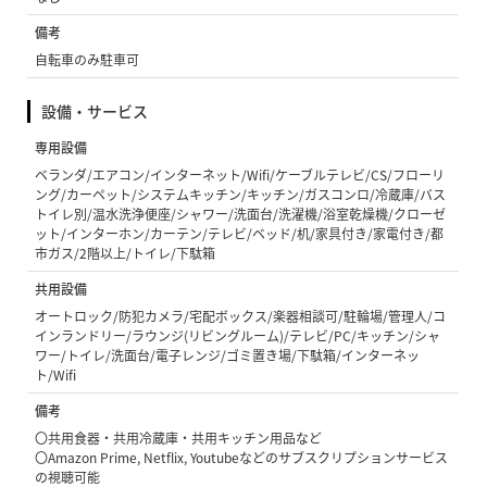
備考
自転車のみ駐車可
設備・サービス
専用設備
ベランダ/エアコン/インターネット/Wifi/ケーブルテレビ/CS/フローリ
ング/カーペット/システムキッチン/キッチン/ガスコンロ/冷蔵庫/バス
トイレ別/温水洗浄便座/シャワー/洗面台/洗濯機/浴室乾燥機/クローゼ
ット/インターホン/カーテン/テレビ/ベッド/机/家具付き/家電付き/都
市ガス/2階以上/トイレ/下駄箱
共用設備
オートロック/防犯カメラ/宅配ボックス/楽器相談可/駐輪場/管理人/コ
インランドリー/ラウンジ(リビングルーム)/テレビ/PC/キッチン/シャ
ワー/トイレ/洗面台/電子レンジ/ゴミ置き場/下駄箱/インターネッ
ト/Wifi
備考
〇共用食器・共用冷蔵庫・共用キッチン用品など
〇Amazon Prime, Netflix, Youtubeなどのサブスクリプションサービス
の視聴可能