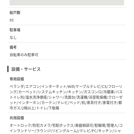
総戸数
95
駐車場
なし
備考
自転車のみ駐車可
設備・サービス
専用設備
ベランダ/エアコン/インターネット/Wifi/ケーブルテレビ/CS/フローリ
ング/カーペット/システムキッチン/キッチン/ガスコンロ/冷蔵庫/バス
トイレ別/温水洗浄便座/シャワー/洗面台/洗濯機/浴室乾燥機/クローゼ
ット/インターホン/カーテン/テレビ/ベッド/机/家具付き/家電付き/都
市ガス/2階以上/トイレ/下駄箱
共用設備
オートロック/防犯カメラ/宅配ボックス/楽器相談可/駐輪場/管理人/コ
インランドリー/ラウンジ(リビングルーム)/テレビ/PC/キッチン/シャ