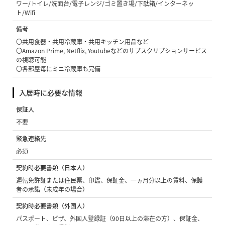
ワー/トイレ/洗面台/電子レンジ/ゴミ置き場/下駄箱/インターネッ
ト/Wifi
備考
〇共用食器・共用冷蔵庫・共用キッチン用品など
〇Amazon Prime, Netflix, Youtubeなどのサブスクリプションサービス
の視聴可能
〇各部屋毎にミニ冷蔵庫も完備
入居時に必要な情報
保証人
不要
緊急連絡先
必須
契約時必要書類（日本人）
運転免許証または住民票、印鑑、保証金、一ヵ月分以上の賃料、保護
者の承諾（未成年の場合）
契約時必要書類（外国人）
パスポート、ビザ、外国人登録証（90日以上の滞在の方）、保証金、