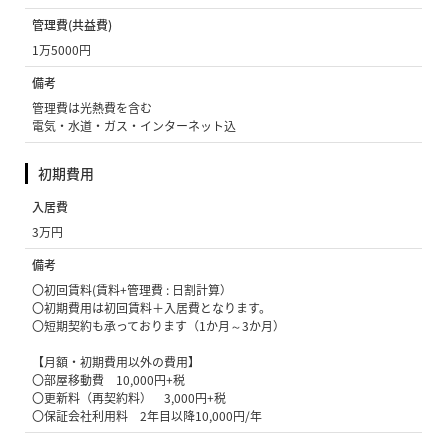
管理費(共益費)
1万5000円
備考
管理費は光熱費を含む
電気・水道・ガス・インターネット込
初期費用
入居費
3万円
備考
〇初回賃料(賃料+管理費 : 日割計算）
〇初期費用は初回賃料＋入居費となります。
〇短期契約も承っております（1か月～3か月）
【月額・初期費用以外の費用】
〇部屋移動費 10,000円+税
〇更新料（再契約料） 3,000円+税
〇保証会社利用料 2年目以降10,000円/年