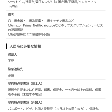
ワー/トイレ/洗面台/電子レンジ/ゴミ置き場/下駄箱/インターネッ
ト/Wifi
備考
〇共用食器・共用冷蔵庫・共用キッチン用品など
〇Amazon Prime, Netflix, Youtubeなどのサブスクリプションサービス
の視聴可能
〇各部屋毎にミニ冷蔵庫も完備
入居時に必要な情報
保証人
不要
緊急連絡先
必須
契約時必要書類（日本人）
運転免許証または住民票、印鑑、保証金、一ヵ月分以上の賃料、保護
者の承諾（未成年の場合）
契約時必要書類（外国人）
パスポート、ビザ、外国人登録証（90日以上の滞在の方）、保証金、