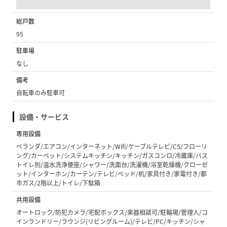
総戸数
95
駐車場
なし
備考
自転車のみ駐車可
設備・サービス
専用設備
ベランダ/エアコン/インターネット/Wifi/ケーブルテレビ/CS/フローリ
ング/カーペット/システムキッチン/キッチン/ガスコンロ/冷蔵庫/バス
トイレ別/温水洗浄便座/シャワー/洗面台/洗濯機/浴室乾燥機/クローゼ
ット/インターホン/カーテン/テレビ/ベッド/机/家具付き/家電付き/都
市ガス/2階以上/トイレ/下駄箱
共用設備
オートロック/防犯カメラ/宅配ボックス/楽器相談可/駐輪場/管理人/コ
インランドリー/ラウンジ(リビングルーム)/テレビ/PC/キッチン/シャ