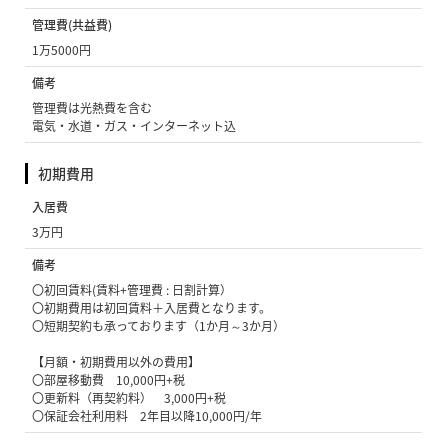
管理費(共益費)
1万5000円
備考
管理費は光熱費を含む
電気・水道・ガス・インターネット込
初期費用
入居費
3万円
備考
〇初回賃料(賃料+管理費 : 日割計算）
〇初期費用は初回賃料＋入居費となります。
〇短期契約も承っております（1か月～3か月）
【月額・初期費用以外の費用】
〇部屋移動費 10,000円+税
〇更新料（再契約料） 3,000円+税
〇保証会社利用料 2年目以降10,000円/年