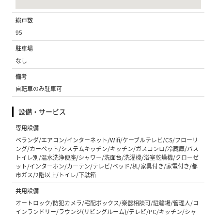
総戸数
95
駐車場
なし
備考
自転車のみ駐車可
設備・サービス
専用設備
ベランダ/エアコン/インターネット/Wifi/ケーブルテレビ/CS/フローリ
ング/カーペット/システムキッチン/キッチン/ガスコンロ/冷蔵庫/バス
トイレ別/温水洗浄便座/シャワー/洗面台/洗濯機/浴室乾燥機/クローゼ
ット/インターホン/カーテン/テレビ/ベッド/机/家具付き/家電付き/都
市ガス/2階以上/トイレ/下駄箱
共用設備
オートロック/防犯カメラ/宅配ボックス/楽器相談可/駐輪場/管理人/コ
インランドリー/ラウンジ(リビングルーム)/テレビ/PC/キッチン/シャ