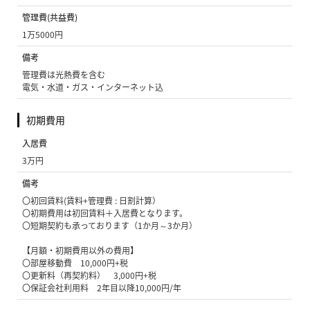
管理費(共益費)
1万5000円
備考
管理費は光熱費を含む
電気・水道・ガス・インターネット込
初期費用
入居費
3万円
備考
〇初回賃料(賃料+管理費 : 日割計算）
〇初期費用は初回賃料＋入居費となります。
〇短期契約も承っております（1か月～3か月）
【月額・初期費用以外の費用】
〇部屋移動費 10,000円+税
〇更新料（再契約料） 3,000円+税
〇保証会社利用料 2年目以降10,000円/年