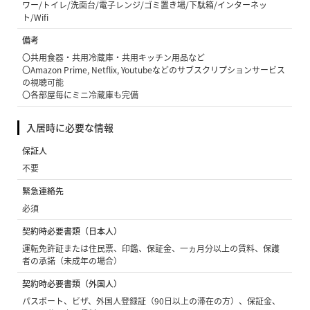
ワー/トイレ/洗面台/電子レンジ/ゴミ置き場/下駄箱/インターネッ
ト/Wifi
備考
〇共用食器・共用冷蔵庫・共用キッチン用品など
〇Amazon Prime, Netflix, Youtubeなどのサブスクリプションサービス
の視聴可能
〇各部屋毎にミニ冷蔵庫も完備
入居時に必要な情報
保証人
不要
緊急連絡先
必須
契約時必要書類（日本人）
運転免許証または住民票、印鑑、保証金、一ヵ月分以上の賃料、保護
者の承諾（未成年の場合）
契約時必要書類（外国人）
パスポート、ビザ、外国人登録証（90日以上の滞在の方）、保証金、