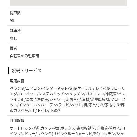
総戸数
95
駐車場
なし
備考
自転車のみ駐車可
設備・サービス
専用設備
ベランダ/エアコン/インターネット/Wifi/ケーブルテレビ/CS/フローリ
ング/カーペット/システムキッチン/キッチン/ガスコンロ/冷蔵庫/バス
トイレ別/温水洗浄便座/シャワー/洗面台/洗濯機/浴室乾燥機/クローゼ
ット/インターホン/カーテン/テレビ/ベッド/机/家具付き/家電付き/都
市ガス/2階以上/トイレ/下駄箱
共用設備
オートロック/防犯カメラ/宅配ボックス/楽器相談可/駐輪場/管理人/コ
インランドリー/ラウンジ(リビングルーム)/テレビ/PC/キッチン/シャ