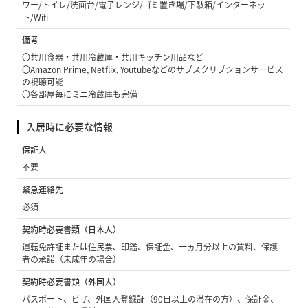
ワー/トイレ/洗面台/電子レンジ/ゴミ置き場/下駄箱/インターネッ
ト/Wifi
備考
〇共用食器・共用冷蔵庫・共用キッチン用品など
〇Amazon Prime, Netflix, Youtubeなどのサブスクリプションサービス
の視聴可能
〇各部屋毎にミニ冷蔵庫も完備
入居時に必要な情報
保証人
不要
緊急連絡先
必須
契約時必要書類（日本人）
運転免許証または住民票、印鑑、保証金、一ヵ月分以上の賃料、保護
者の承諾（未成年の場合）
契約時必要書類（外国人）
パスポート、ビザ、外国人登録証（90日以上の滞在の方）、保証金、