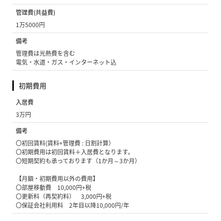
管理費(共益費)
1万5000円
備考
管理費は光熱費を含む
電気・水道・ガス・インターネット込
初期費用
入居費
3万円
備考
〇初回賃料(賃料+管理費 : 日割計算）
〇初期費用は初回賃料＋入居費となります。
〇短期契約も承っております（1か月～3か月）
【月額・初期費用以外の費用】
〇部屋移動費 10,000円+税
〇更新料（再契約料） 3,000円+税
〇保証会社利用料 2年目以降10,000円/年