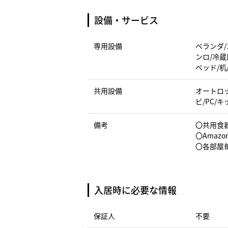
設備・サービス
専用設備
ベランダ/
ンロ/冷蔵
ベッド/机
共用設備
オートロッ
ビ/PC/
備考
〇共用食
〇Amazo
〇各部屋
入居時に必要な情報
保証人
不要