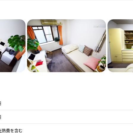
円
円
光熱費を含む