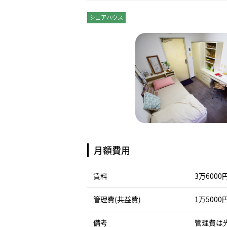
シェアハウス
個室
月額費用
賃料
3万6000
管理費(共益費)
1万5000
備考
管理費は