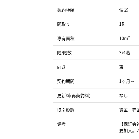
契約種類
個室
間取り
1R
専有面積
10m²
階/階数
3/4階
向き
東
契約期間
1ヶ月～
更新料(再契約料)
なし
取引形態
貸主・売
備考
【保証会
要加入。2