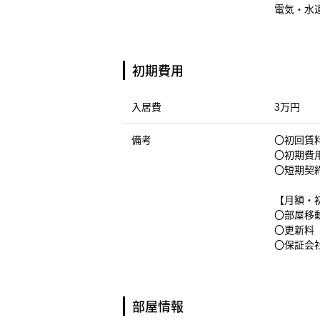
電気・水
初期費用
入居費
3万円
備考
〇初回賃料
〇初期費
〇短期契
【月額・
〇部屋移動
〇更新料（
〇保証会社
部屋情報