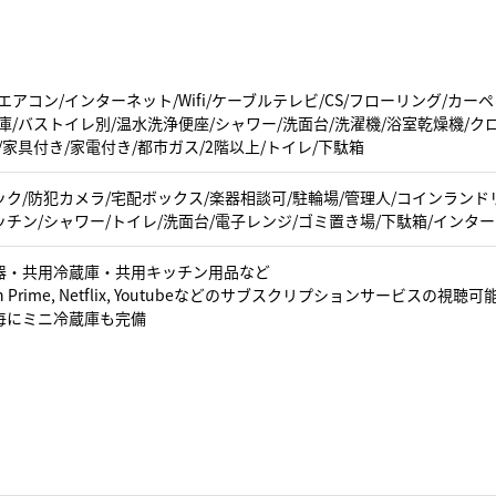
エアコン/インターネット/Wifi/ケーブルテレビ/CS/フローリング/カ
庫/バストイレ別/温水洗浄便座/シャワー/洗面台/洗濯機/浴室乾燥機/ク
/家具付き/家電付き/都市ガス/2階以上/トイレ/下駄箱
ク/防犯カメラ/宅配ボックス/楽器相談可/駐輪場/管理人/コインランドリ
キッチン/シャワー/トイレ/洗面台/電子レンジ/ゴミ置き場/下駄箱/インターネ
器・共用冷蔵庫・共用キッチン用品など
n Prime, Netflix, Youtubeなどのサブスクリプションサービスの視聴可
毎にミニ冷蔵庫も完備