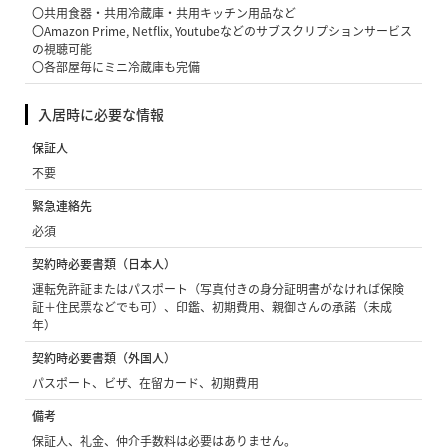
〇共用食器・共用冷蔵庫・共用キッチン用品など
〇Amazon Prime, Netflix, Youtubeなどのサブスクリプションサービス
の視聴可能
〇各部屋毎にミニ冷蔵庫も完備
入居時に必要な情報
保証人
不要
緊急連絡先
必須
契約時必要書類（日本人）
運転免許証またはパスポート（写真付きの身分証明書がなければ保険
証＋住民票などでも可）、印鑑、初期費用、親御さんの承諾（未成
年）
契約時必要書類（外国人）
パスポート、ビザ、在留カード、初期費用
備考
保証人、礼金、仲介手数料は必要はありません。