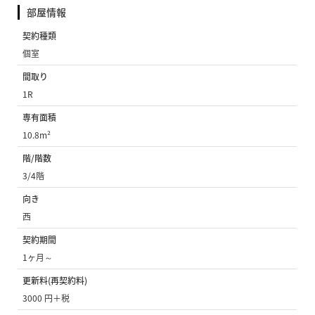
部屋情報
契約種類
個室
間取り
1R
専有面積
10.8m²
階/階数
3/4階
向き
西
契約期間
1ヶ月～
更新料(再契約料)
3000 円＋税