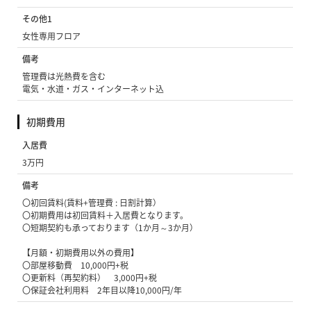
その他1
女性専用フロア
備考
管理費は光熱費を含む
電気・水道・ガス・インターネット込
初期費用
入居費
3万円
備考
〇初回賃料(賃料+管理費 : 日割計算）
〇初期費用は初回賃料＋入居費となります。
〇短期契約も承っております（1か月～3か月）
【月額・初期費用以外の費用】
〇部屋移動費 10,000円+税
〇更新料（再契約料） 3,000円+税
〇保証会社利用料 2年目以降10,000円/年