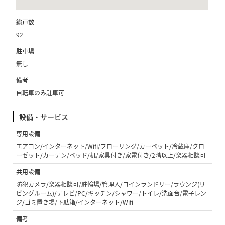
総戸数
92
駐車場
無し
備考
自転車のみ駐車可
設備・サービス
専用設備
エアコン/インターネット/Wifi/フローリング/カーペット/冷蔵庫/クロ
ーゼット/カーテン/ベッド/机/家具付き/家電付き/2階以上/楽器相談可
共用設備
防犯カメラ/楽器相談可/駐輪場/管理人/コインランドリー/ラウンジ(リ
ビングルーム)/テレビ/PC/キッチン/シャワー/トイレ/洗面台/電子レン
ジ/ゴミ置き場/下駄箱/インターネット/Wifi
備考