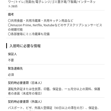
ワー/トイレ/洗面台/電子レンジ/ゴミ置き場/下駄箱/インターネッ
ト/Wifi
備考
〇共用食器・共用冷蔵庫・共用キッチン用品など
〇Amazon Prime, Netflix, Youtubeなどのサブスクリプションサービス
の視聴可能
〇各部屋毎にミニ冷蔵庫も完備
入居時に必要な情報
保証人
不要
緊急連絡先
必須
契約時必要書類（日本人）
運転免許証または住民票、印鑑、保証金、一ヵ月分以上の賃料、保護
者の承諾（未成年の場合）
契約時必要書類（外国人）
パスポート、ビザ、外国人登録証（90日以上の滞在の方）、保証金、