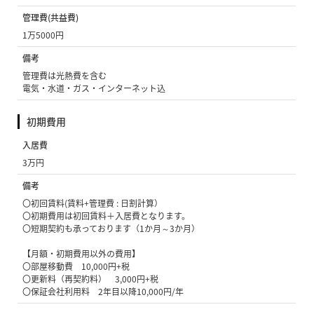
管理費(共益費)
1万5000円
備考
管理費は光熱費を含む
電気・水道・ガス・インターネット込
初期費用
入居費
3万円
備考
〇初回賃料(賃料+管理費 : 日割計算）
〇初期費用は初回賃料＋入居費となります。
〇短期契約も承っております（1か月～3か月）
【月額・初期費用以外の費用】
〇部屋移動費 10,000円+税
〇更新料（再契約料） 3,000円+税
〇保証会社利用料 2年目以降10,000円/年