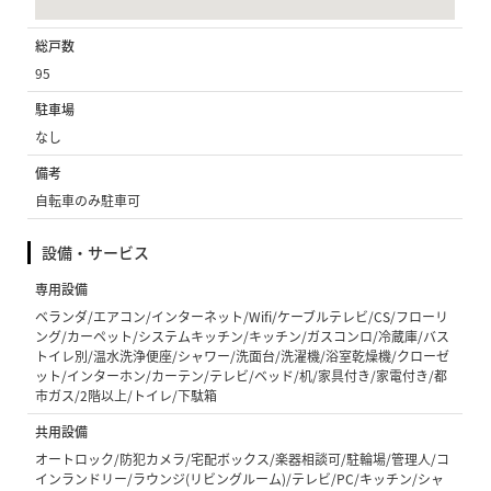
総戸数
95
駐車場
なし
備考
自転車のみ駐車可
設備・サービス
専用設備
ベランダ/エアコン/インターネット/Wifi/ケーブルテレビ/CS/フローリ
ング/カーペット/システムキッチン/キッチン/ガスコンロ/冷蔵庫/バス
トイレ別/温水洗浄便座/シャワー/洗面台/洗濯機/浴室乾燥機/クローゼ
ット/インターホン/カーテン/テレビ/ベッド/机/家具付き/家電付き/都
市ガス/2階以上/トイレ/下駄箱
共用設備
オートロック/防犯カメラ/宅配ボックス/楽器相談可/駐輪場/管理人/コ
インランドリー/ラウンジ(リビングルーム)/テレビ/PC/キッチン/シャ