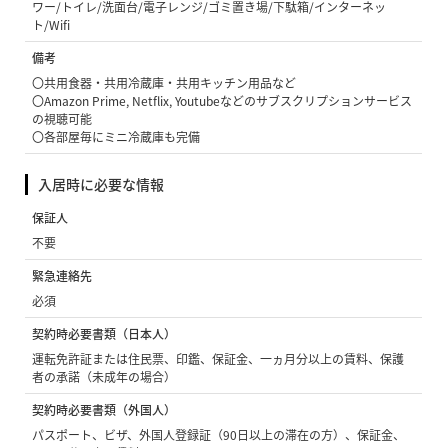
ワー/トイレ/洗面台/電子レンジ/ゴミ置き場/下駄箱/インターネッ
ト/Wifi
備考
〇共用食器・共用冷蔵庫・共用キッチン用品など
〇Amazon Prime, Netflix, Youtubeなどのサブスクリプションサービス
の視聴可能
〇各部屋毎にミニ冷蔵庫も完備
入居時に必要な情報
保証人
不要
緊急連絡先
必須
契約時必要書類（日本人）
運転免許証または住民票、印鑑、保証金、一ヵ月分以上の賃料、保護
者の承諾（未成年の場合）
契約時必要書類（外国人）
パスポート、ビザ、外国人登録証（90日以上の滞在の方）、保証金、