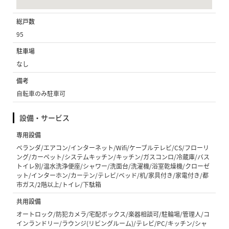
総戸数
95
駐車場
なし
備考
自転車のみ駐車可
設備・サービス
専用設備
ベランダ/エアコン/インターネット/Wifi/ケーブルテレビ/CS/フローリ
ング/カーペット/システムキッチン/キッチン/ガスコンロ/冷蔵庫/バス
トイレ別/温水洗浄便座/シャワー/洗面台/洗濯機/浴室乾燥機/クローゼ
ット/インターホン/カーテン/テレビ/ベッド/机/家具付き/家電付き/都
市ガス/2階以上/トイレ/下駄箱
共用設備
オートロック/防犯カメラ/宅配ボックス/楽器相談可/駐輪場/管理人/コ
インランドリー/ラウンジ(リビングルーム)/テレビ/PC/キッチン/シャ