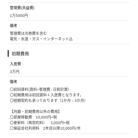
管理費(共益費)
1万5000円
備考
管理費は光熱費を含む
電気・水道・ガス・インターネット込
初期費用
入居費
3万円
備考
〇初回賃料(賃料+管理費 : 日割計算）
〇初期費用は初回賃料＋入居費となります。
〇短期契約も承っております（1か月～3か月）
【月額・初期費用以外の費用】
〇部屋移動費 10,000円+税
〇更新料（再契約料） 3,000円+税
〇保証会社利用料 2年目以降10,000円/年