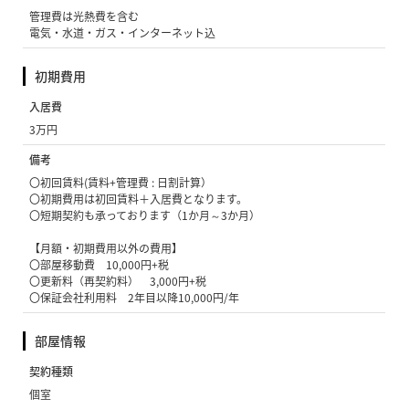
管理費は光熱費を含む
電気・水道・ガス・インターネット込
初期費用
入居費
3万円
備考
〇初回賃料(賃料+管理費 : 日割計算）
〇初期費用は初回賃料＋入居費となります。
〇短期契約も承っております（1か月～3か月）
【月額・初期費用以外の費用】
〇部屋移動費 10,000円+税
〇更新料（再契約料） 3,000円+税
〇保証会社利用料 2年目以降10,000円/年
部屋情報
契約種類
個室