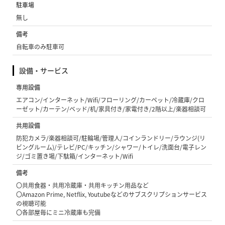
駐車場
無し
備考
自転車のみ駐車可
設備・サービス
専用設備
エアコン/インターネット/Wifi/フローリング/カーペット/冷蔵庫/クロ
ーゼット/カーテン/ベッド/机/家具付き/家電付き/2階以上/楽器相談可
共用設備
防犯カメラ/楽器相談可/駐輪場/管理人/コインランドリー/ラウンジ(リ
ビングルーム)/テレビ/PC/キッチン/シャワー/トイレ/洗面台/電子レン
ジ/ゴミ置き場/下駄箱/インターネット/Wifi
備考
〇共用食器・共用冷蔵庫・共用キッチン用品など
〇Amazon Prime, Netflix, Youtubeなどのサブスクリプションサービス
の視聴可能
〇各部屋毎にミニ冷蔵庫も完備