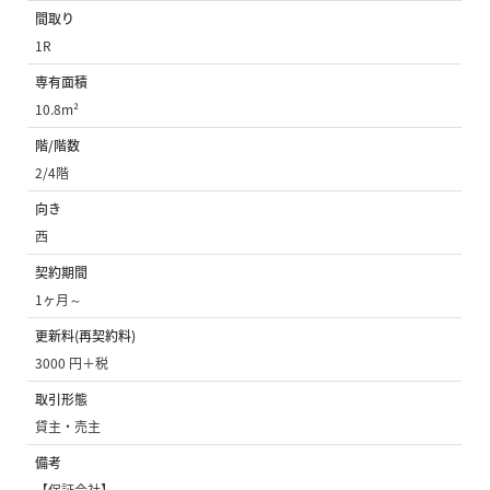
間取り
1R
専有面積
10.8m²
階/階数
2/4階
向き
西
契約期間
1ヶ月～
更新料(再契約料)
3000 円＋税
取引形態
貸主・売主
備考