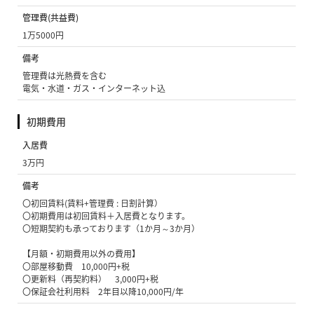
管理費(共益費)
1万5000円
備考
管理費は光熱費を含む
電気・水道・ガス・インターネット込
初期費用
入居費
3万円
備考
〇初回賃料(賃料+管理費 : 日割計算）
〇初期費用は初回賃料＋入居費となります。
〇短期契約も承っております（1か月～3か月）
【月額・初期費用以外の費用】
〇部屋移動費 10,000円+税
〇更新料（再契約料） 3,000円+税
〇保証会社利用料 2年目以降10,000円/年