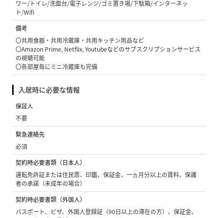
ワー/トイレ/洗面台/電子レンジ/ゴミ置き場/下駄箱/インターネッ
ト/Wifi
備考
〇共用食器・共用冷蔵庫・共用キッチン用品など
〇Amazon Prime, Netflix, Youtubeなどのサブスクリプションサービス
の視聴可能
〇各部屋毎にミニ冷蔵庫も完備
入居時に必要な情報
保証人
不要
緊急連絡先
必須
契約時必要書類（日本人）
運転免許証または住民票、印鑑、保証金、一ヵ月分以上の賃料、保護
者の承諾（未成年の場合）
契約時必要書類（外国人）
パスポート、ビザ、外国人登録証（90日以上の滞在の方）、保証金、