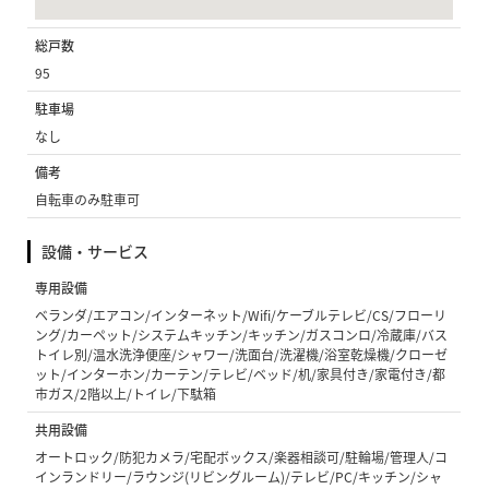
総戸数
95
駐車場
なし
備考
自転車のみ駐車可
設備・サービス
専用設備
ベランダ/エアコン/インターネット/Wifi/ケーブルテレビ/CS/フローリ
ング/カーペット/システムキッチン/キッチン/ガスコンロ/冷蔵庫/バス
トイレ別/温水洗浄便座/シャワー/洗面台/洗濯機/浴室乾燥機/クローゼ
ット/インターホン/カーテン/テレビ/ベッド/机/家具付き/家電付き/都
市ガス/2階以上/トイレ/下駄箱
共用設備
オートロック/防犯カメラ/宅配ボックス/楽器相談可/駐輪場/管理人/コ
インランドリー/ラウンジ(リビングルーム)/テレビ/PC/キッチン/シャ