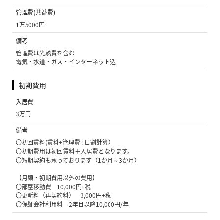
管理費(共益費)
1万5000円
備考
管理費は光熱費を含む
電気・水道・ガス・インターネット込
初期費用
入居費
3万円
備考
〇初回賃料(賃料+管理費 : 日割計算）
〇初期費用は初回賃料＋入居費となります。
〇短期契約も承っております（1か月～3か月）
【月額・初期費用以外の費用】
〇部屋移動費 10,000円+税
〇更新料（再契約料） 3,000円+税
〇保証会社利用料 2年目以降10,000円/年