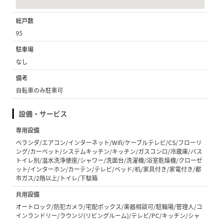
総戸数
95
駐車場
なし
備考
自転車のみ駐車可
設備・サービス
専用設備
ベランダ/エアコン/インターネット/Wifi/ケーブルテレビ/CS/フローリ
ング/カーペット/システムキッチン/キッチン/ガスコンロ/冷蔵庫/バス
トイレ別/温水洗浄便座/シャワー/洗面台/洗濯機/浴室乾燥機/クローゼ
ット/インターホン/カーテン/テレビ/ベッド/机/家具付き/家電付き/都
市ガス/2階以上/トイレ/下駄箱
共用設備
オートロック/防犯カメラ/宅配ボックス/楽器相談可/駐輪場/管理人/コ
インランドリー/ラウンジ(リビングルーム)/テレビ/PC/キッチン/シャ