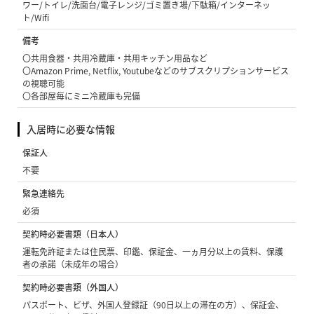
ワー/トイレ/洗面台/電子レンジ/ゴミ置き場/下駄箱/インターネッ
ト/Wifi
備考
〇共用食器・共用冷蔵庫・共用キッチン用品など
〇Amazon Prime, Netflix, Youtubeなどのサブスクリプションサービス
の視聴可能
〇各部屋毎にミニ冷蔵庫も完備
入居時に必要な情報
保証人
不要
緊急連絡先
必須
契約時必要書類（日本人）
運転免許証または住民票、印鑑、保証金、一ヵ月分以上の賃料、保護
者の承諾（未成年の場合）
契約時必要書類（外国人）
パスポート、ビザ、外国人登録証（90日以上の滞在の方）、保証金、