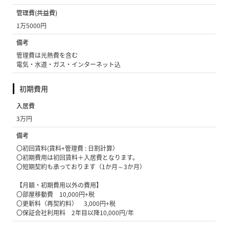
管理費(共益費)
1万5000円
備考
管理費は光熱費を含む
電気・水道・ガス・インターネット込
初期費用
入居費
3万円
備考
〇初回賃料(賃料+管理費 : 日割計算）
〇初期費用は初回賃料＋入居費となります。
〇短期契約も承っております（1か月～3か月）
【月額・初期費用以外の費用】
〇部屋移動費 10,000円+税
〇更新料（再契約料） 3,000円+税
〇保証会社利用料 2年目以降10,000円/年