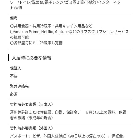
ワー/トイレ/洗面台/電子レンジ/ゴミ置き場/下駄箱/インターネッ
ト/Wifi
備考
〇共用食器・共用冷蔵庫・共用キッチン用品など
〇Amazon Prime, Netflix, Youtubeなどのサブスクリプションサービス
の視聴可能
〇各部屋毎にミニ冷蔵庫も完備
入居時に必要な情報
保証人
不要
緊急連絡先
必須
契約時必要書類（日本人）
運転免許証または住民票、印鑑、保証金、一ヵ月分以上の賃料、保護
者の承諾（未成年の場合）
契約時必要書類（外国人）
パスポート、ビザ、外国人登録証（90日以上の滞在の方）、保証金、