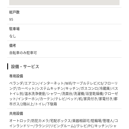
総戸数
95
駐車場
なし
備考
自転車のみ駐車可
設備・サービス
専用設備
ベランダ/エアコン/インターネット/Wifi/ケーブルテレビ/CS/フローリ
ング/カーペット/システムキッチン/キッチン/ガスコンロ/冷蔵庫/バス
トイレ別/温水洗浄便座/シャワー/洗面台/洗濯機/浴室乾燥機/クローゼ
ット/インターホン/カーテン/テレビ/ベッド/机/家具付き/家電付き/都
市ガス/2階以上/トイレ/下駄箱
共用設備
オートロック/防犯カメラ/宅配ボックス/楽器相談可/駐輪場/管理人/コ
インランドリー/ラウンジ(リビングルーム)/テレビ/PC/キッチン/シャ