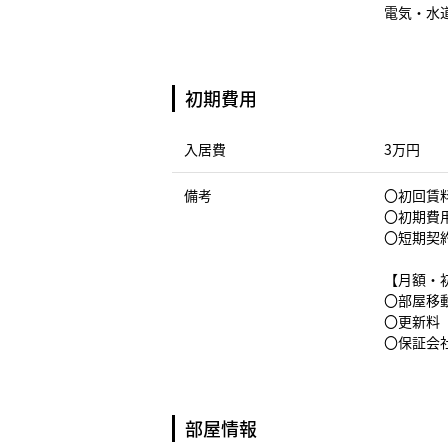
電気・水
初期費用
入居費
3万円
備考
〇初回賃料
〇初期費
〇短期契
【月額・
〇部屋移動
〇更新料（
〇保証会社
部屋情報