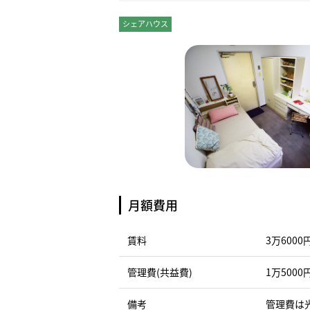
シェアハウス
個室
月額費用
賃料
3万6000
管理費(共益費)
1万5000
備考
管理費は