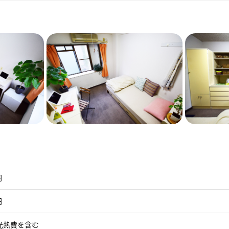
円
円
光熱費を含む