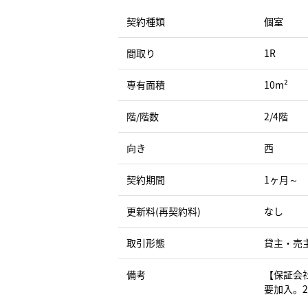
契約種類
個室
間取り
1R
専有面積
10m²
階/階数
2/4階
向き
西
契約期間
1ヶ月～
更新料(再契約料)
なし
取引形態
貸主・売
備考
【保証会
要加入。2