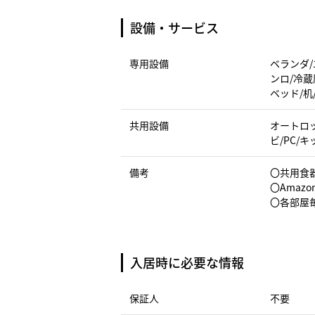
設備・サービス
専用設備
ベランダ/
ンロ/冷蔵
ベッド/机
共用設備
オートロッ
ビ/PC/
備考
〇共用食
〇Amazo
〇各部屋
入居時に必要な情報
保証人
不要