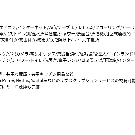
エアコン/インターネット/Wifi/ケーブルテレビ/CS/フローリング/カ
庫/バストイレ別/温水洗浄便座/シャワー/洗面台/洗濯機/浴室乾燥機/ク
/家具付き/家電付き/都市ガス/2階以上/トイレ/下駄箱
ク/防犯カメラ/宅配ボックス/楽器相談可/駐輪場/管理人/コインランドリ
キッチン/シャワー/トイレ/洗面台/電子レンジ/ゴミ置き場/下駄箱/インターネ
器・共用冷蔵庫・共用キッチン用品など
n Prime, Netflix, Youtubeなどのサブスクリプションサービスの視聴可
毎にミニ冷蔵庫も完備