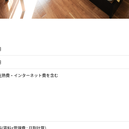
円
円
光熱費・インターネット費を含む
(賃料+管理費 : 日割計算）