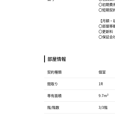
〇初期費
〇短期契
【月額・
〇部屋移動
〇更新料（
〇保証会社
部屋情報
契約種類
個室
間取り
1R
専有面積
9.7m²
階/階数
3/3階