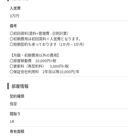
入居費
3万円
備考
〇初回賃料(賃料+管理費 : 日割計算）
〇初期費用は初回賃料＋入居費となります。
〇短期契約も承っております（1か月～3か月）
【月額・初期費用以外の費用】
〇部屋移動費 10,000円+税
〇更新料（再契約料） 3,000円+税
〇保証会社利用料 2年目以降10,000円/年
部屋情報
契約種類
個室
間取り
1R
専有面積