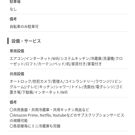
駐車場
なし
備考
自転車のみ駐車可
設備・サービス
専用設備
エアコン/インターネット/Wifi/システムキッチン/冷蔵庫/洗濯機/クロ
ーゼット/ロフト/カーテン/ベッド/机/家具付き/家電付き
共用設備
オートロック/防犯カメラ/管理人/コインランドリー/ラウンジ(リビン
グルーム)/テレビ/キッチン/シャワー/トイレ/洗面台/電子レンジ/ゴミ
置き場/下駄箱/インターネット/Wifi
備考
〇共用食器・共用冷蔵庫・共用キッチン用品など
〇Amazon Prime, Netflix, Youtubeなどのサブスクリプションサービス
の視聴可能
〇各部屋毎にミニ冷蔵庫も完備