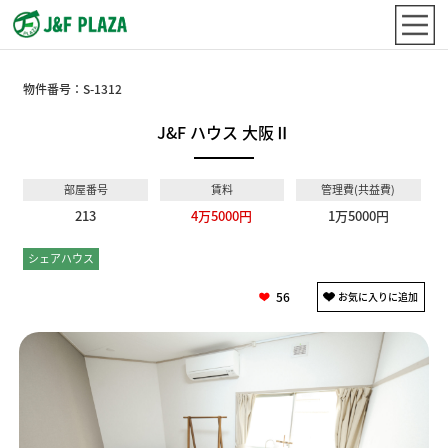
物件番号：
S-1312
J&F ハウス 大阪Ⅱ
部屋番号
賃料
管理費(共益費)
213
4万5000円
1万5000円
シェアハウス
個室
56