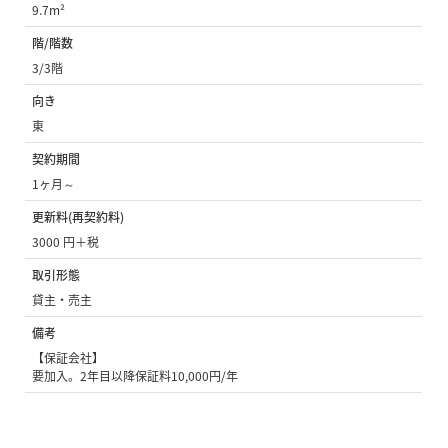
9.7m²
階/階数
3/3階
向き
東
契約期間
1ヶ月～
更新料(再契約料)
3000 円＋税
取引形態
貸主・売主
備考
【保証会社】
要加入。2年目以降保証料10,000円/年